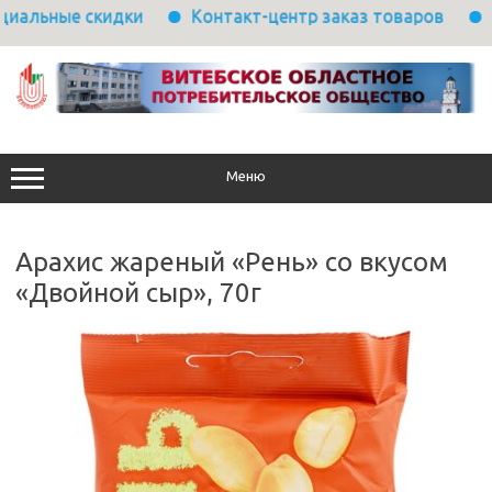
альные скидки
Контакт-центр заказ товаров
В
Перейти
к
содержимому
Меню
Арахис жареный «Рень» со вкусом
«Двойной сыр», 70г