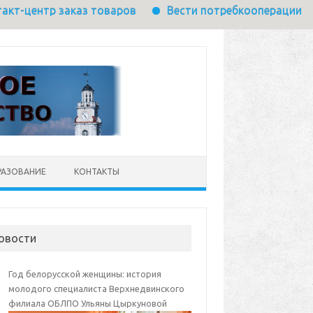
аказ товаров
Вести потребкооперации
Требует
РАЗОВАНИЕ
КОНТАКТЫ
овости
Год белорусской женщины: история
молодого специалиста Верхнедвинского
филиала ОБЛПО Ульяны Цыркуновой