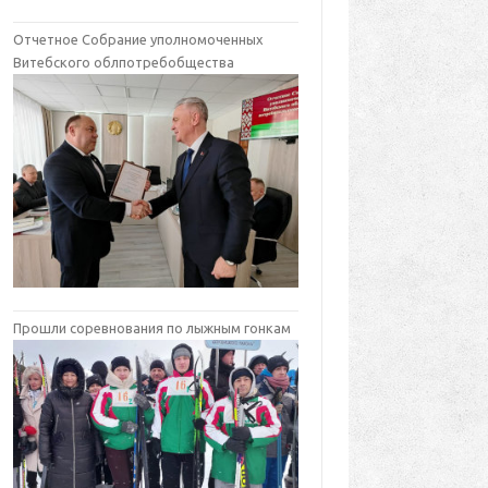
Отчетное Собрание уполномоченных
Витебского облпотребобщества
Прошли соревнования по лыжным гонкам