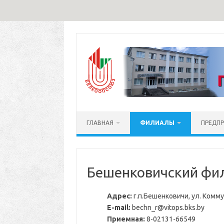
Перейти
к
содержимому
ГЛАВНАЯ
ФИЛИАЛЫ
ПРЕДП
Бешенковичский фи
Адрес:
г.п.Бешенковичи, ул. Комм
E-mail:
bechn_r@vitops.bks.by
Приемная:
8-02131-66549