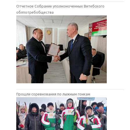
Отчетное Собрание уполномоченных Витебского
облпотребобщества
Прошли соревнования по лыжным гонкам