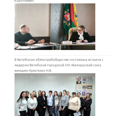
Короткевич.
В Витебском облпотребобществе состоялась встреча с
лидером Витебской городской ОО «Белорусский союз
женщин» Культенко Н.В.