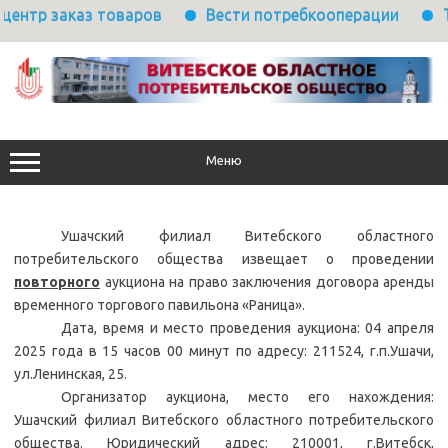
аказ товаров
Вести потребкооперации
Требует
Перейти
к
содержимому
Меню
Ушачский филиал Витебского областного
потребительского общества извещает о проведении
повторного
аукциона на право заключения договора аренды
временного торгового павильона «Раница».
Дата, время и место проведения аукциона: 04 апреля
2025 года в 15 часов 00 минут по адресу: 211524, г.п.Ушачи,
ул.Ленинская, 25.
Организатор аукциона, место его нахождения:
Ушачский филиал Витебского областного потребительского
общества. Юридический адрес: 210001, г.Витебск,