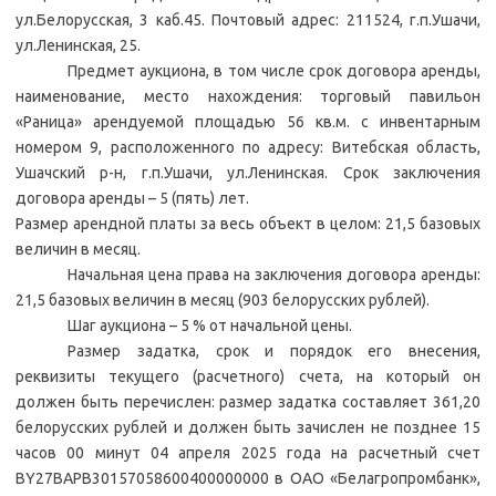
ул.Белорусская, 3 каб.45. Почтовый адрес: 211524, г.п.Ушачи,
ул.Ленинская, 25.
Предмет аукциона, в том числе срок договора аренды,
наименование, место нахождения: торговый павильон
«Раница» арендуемой площадью 56 кв.м. с инвентарным
номером 9, расположенного по адресу: Витебская область,
Ушачский р-н, г.п.Ушачи, ул.Ленинская. Срок заключения
договора аренды – 5 (пять) лет.
Размер арендной платы за весь объект в целом: 21,5 базовых
величин в месяц.
Начальная цена права на заключения договора аренды:
21,5 базовых величин в месяц (903 белорусских рублей).
Шаг аукциона – 5 % от начальной цены.
Размер задатка, срок и порядок его внесения,
реквизиты текущего (расчетного) счета, на который он
должен быть перечислен: размер задатка составляет 361,20
белорусских рублей и должен быть зачислен не позднее 15
часов 00 минут 04 апреля 2025 года на расчетный счет
BY27BAPB30157058600400000000 в ОАО «Белагропромбанк»,