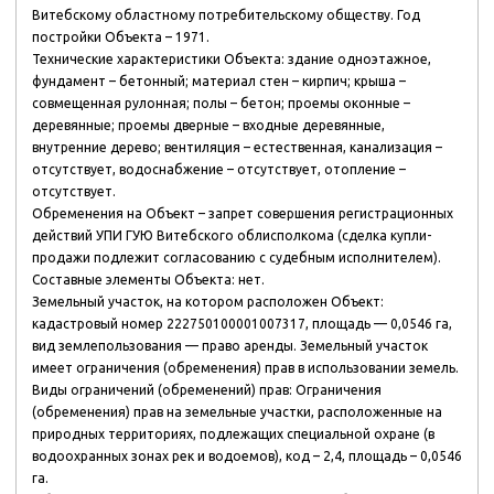
Витебскому областному потребительскому обществу. Год
постройки Объекта – 1971.
Технические характеристики Объекта: здание одноэтажное,
фундамент – бетонный; материал стен – кирпич; крыша –
совмещенная рулонная; полы – бетон; проемы оконные –
деревянные; проемы дверные – входные деревянные,
внутренние дерево; вентиляция – естественная, канализация –
отсутствует, водоснабжение – отсутствует, отопление –
отсутствует.
Обременения на Объект – запрет совершения регистрационных
действий УПИ ГУЮ Витебского облисполкома (сделка купли-
продажи подлежит согласованию с судебным исполнителем).
Составные элементы Объекта: нет.
Земельный участок, на котором расположен Объект:
кадастровый номер 222750100001007317, площадь — 0,0546 га,
вид землепользования — право аренды. Земельный участок
имеет ограничения (обременения) прав в использовании земель.
Виды ограничений (обременений) прав: Ограничения
(обременения) прав на земельные участки, расположенные на
природных территориях, подлежащих специальной охране (в
водоохранных зонах рек и водоемов), код – 2,4, площадь – 0,0546
га.