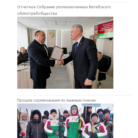
Отчетное Собрание уполномоченных Витебского
облпотребобщества
Прошли соревнования по лыжным гонкам