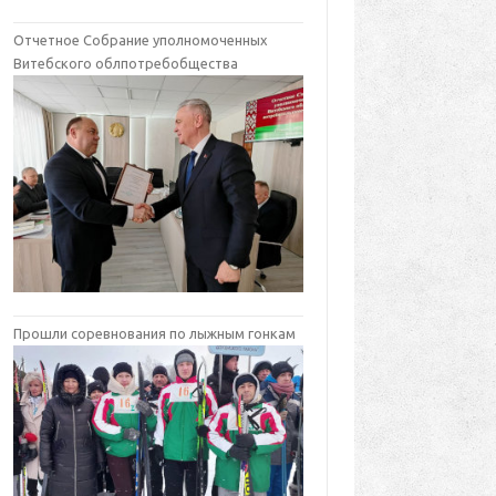
Отчетное Собрание уполномоченных
Витебского облпотребобщества
Прошли соревнования по лыжным гонкам