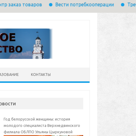
варов
Вести потребкооперации
Требуется выпо
АЗОВАНИЕ
КОНТАКТЫ
овости
Год белорусской женщины: история
молодого специалиста Верхнедвинского
филиала ОБЛПО Ульяны Цыркуновой