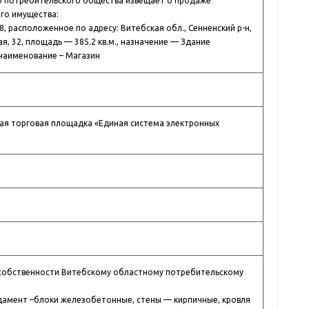
о потребительского общества извещает о продаже
го имущества:
, расположенное по адресу: Витебская обл., Сенненский р-н,
ая, 32, площадь — 385.2 кв.м., назначение — Здание
наименование – Магазин
я торговая площадка «Единая система электронных
собственности Витебскому областному потребительскому
дамент –блоки железобетонные, стены — кирпичные, кровля