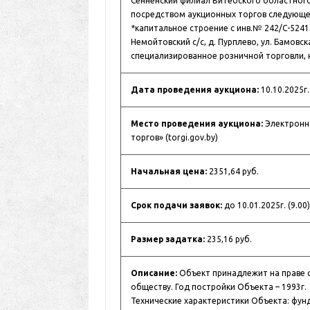
Сенненский филиал Витебского областног
посредством аукционных торгов следующе
*капитальное строение с инв.№ 242/С-52418
Немойтовский с/с, д. Пурплево, ул. Бамовск
специализированное розничной торговли, 
Дата проведения аукциона:
10.10.2025г.
Место проведения аукциона:
Электронна
торгов» (torgi.gov.by)
Начальная цена:
2351,64 руб.
Срок подачи заявок:
до 10.01.2025г. (9.00)
Размер задатка:
235,16 руб.
Описание:
Объект принадлежит на праве 
обществу. Год постройки Объекта – 1993г.
Технические характеристики Объекта: фун