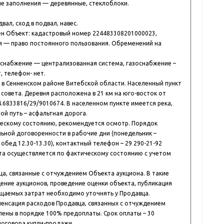
е заполнения — деревянные, стеклоблоки.
ал, сход в подвал, навес.
ен Объект: кадастровый номер 224483308201000023,
я — право постоянного пользования. Обременений на
снабжение — централизованная система, газоснабжение –
, телефон- нет.
в Сенненском районе Витебской области. Населенный пункт
совета. Деревня расположена в 21 км на юго-восток от
54.6833816/29/9010674. В населенном пункте имеется река,
ой путь – асфальтная дорога.
ческому состоянию, рекомендуется осмотр. Порядок
ьной договоренности в рабочие дни (понедельник –
а обед 12.30-13.30), контактный телефон – 29 290-21-92
та осуществляется по фактическому состоянию с учетом
а, связанные с отчуждением Объекта аукциона. В такие
дение аукционов, проведение оценки объекта, публикация
ещаемых затрат необходимо уточнять у Продавца.
енсация расходов Продавца, связанных с отчуждением
ены в порядке 100% предоплаты. Срок оплаты – 30
договора купли-продажи.