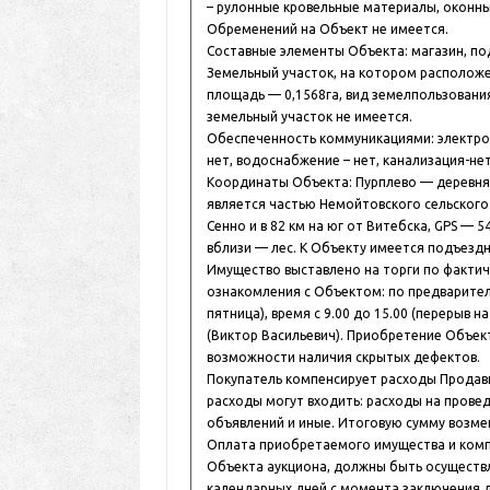
– рулонные кровельные материалы, оконны
Обременений на Объект не имеется.
Составные элементы Объекта: магазин, подв
Земельный участок, на котором располож
площадь — 0,1568га, вид земелпользовани
земельный участок не имеется.
Обеспеченность коммуникациями: электро
нет, водоснабжение – нет, канализация-нет
Координаты Объекта: Пурплево — деревня 
является частью Немойтовского сельского 
Сенно и в 82 км на юг от Витебска, GPS — 
вблизи — лес. К Объекту имеется подъездн
Имущество выставлено на торги по факти
ознакомления с Объектом: по предварител
пятница), время с 9.00 до 15.00 (перерыв н
(Виктор Васильевич). Приобретение Объек
возможности наличия скрытых дефектов.
Покупатель компенсирует расходы Продавц
расходы могут входить: расходы на прове
объявлений и иные. Итоговую сумму возм
Оплата приобретаемого имущества и комп
Объекта аукциона, должны быть осуществл
календарных дней с момента заключения 