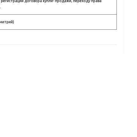
регистрации договора купли- продажи, переходу права
.
Дмитрий)