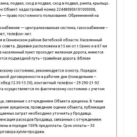
на, подвал, сход в подвал, сход в подвал, рампа, крыльцо.
ен Объект: кадастровый номер 224480806101000008,
я — право постоянного пользования. Обременений на
снабжение — централизованная система, газоснабжение –
ет, телефон- нет.
 в Сенненском районе Витебской области. Населенный
 совета. Деревня расположена в 15 км от г.Сенно и в 67 км
рез населенный пункт проходит железная дорога, имеется
тся подъездной путь – гравийная дорога. Вблизи
ческому состоянию, рекомендуется осмотр. Порядок
ьной договоренности в рабочие дни (понедельник –
а обед 12.30-13.30), контактный телефон – 29 290-21-92
та осуществляется по фактическому состоянию с учетом
а, связанные с отчуждением Объекта аукциона. В такие
дение аукционов, проведение оценки объекта, публикация
ещаемых затрат необходимо уточнять у Продавца.
енсация расходов Продавца, связанных с отчуждением
ены в порядке 100% предоплаты. Срок оплаты – 30
договора купли-продажи.