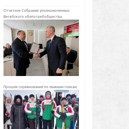
Отчетное Собрание уполномоченных
Витебского облпотребобщества
Прошли соревнования по лыжным гонкам