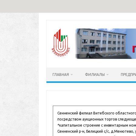
Перейти
к
содержимому
ГЛАВНАЯ
ФИЛИАЛЫ
ПРЕДПР
Сенненский филиал Витебского областног
посредством аукционных торгов следующе
*капитальное строение с инвентарным ном
Сенненский р-н, Белицкий с/с, д.Менютево, 