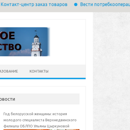
тр заказ товаров
Вести потребкооперации
Треб
АЗОВАНИЕ
КОНТАКТЫ
овости
Год белорусской женщины: история
молодого специалиста Верхнедвинского
филиала ОБЛПО Ульяны Цыркуновой