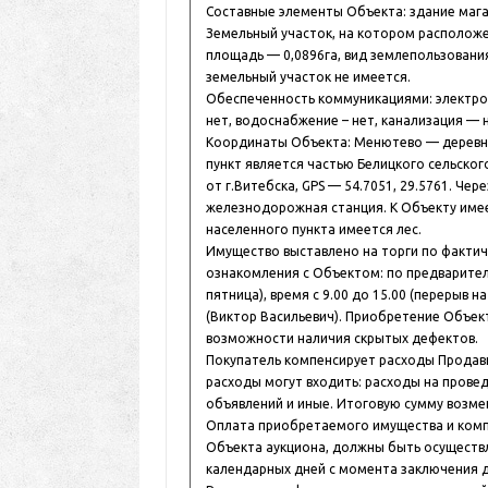
Составные элементы Объекта: здание магази
Земельный участок, на котором располож
площадь — 0,0896га, вид землепользовани
земельный участок не имеется.
Обеспеченность коммуникациями: электро
нет, водоснабжение – нет, канализация — н
Координаты Объекта: Менютево — деревня
пункт является частью Белицкого сельского
от г.Витебска, GPS — 54.7051, 29.5761. Че
железнодорожная станция. К Объекту имее
населенного пункта имеется лес.
Имущество выставлено на торги по факти
ознакомления с Объектом: по предварител
пятница), время с 9.00 до 15.00 (перерыв н
(Виктор Васильевич). Приобретение Объек
возможности наличия скрытых дефектов.
Покупатель компенсирует расходы Продавц
расходы могут входить: расходы на прове
объявлений и иные. Итоговую сумму возм
Оплата приобретаемого имущества и комп
Объекта аукциона, должны быть осуществл
календарных дней с момента заключения 