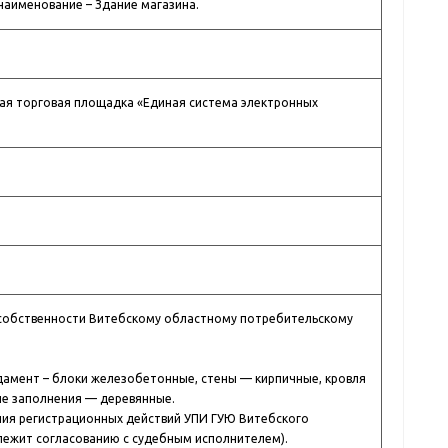
наименование – Здание магазина.
я торговая площадка «Единая система электронных
собственности Витебскому областному потребительскому
дамент – блоки железобетонные, стены — кирпичные, кровля
ые заполнения — деревянные.
ния регистрационных действий УПИ ГУЮ Витебского
лежит согласованию с судебным исполнителем).