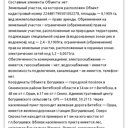
Составные элементы Объекта: нет.
Земельный участок, на котором расположен Объект:
кадастровый номер 224481790501002278, площадь — 0,1909 га,
вид землепользования — право аренды. Обременения на
земельный участок – ограничения (обременения) прав на
земельные участки, расположенные на природных территориях,
подлежащих специальной охране (в водоохранных зонах рек и
водоемов), код — 2,4 – 0,1909га; ограничения (обременения)
прав на земельные участки, расположенные в охранных зонах
электрических сетей код 5,2 – 0,0075га.
Обеспеченность коммуникациями: электроснабжение —
имеется, газоснабжение – нет, водоснабжение – имеется
возможность подключения, канализация – не имеется, телефон-
нет.
Координаты Объекта: Богушевск — городской посёлок в
Сенненском районе Витебской области в 54 км от г.Витебска, в
48 км от г.Орши, в 37 км от г.Сенно. Административный центр
Богушевского сельсовета. GPS — 54.8408, 30.2113. Через
населенный пункт проходит железная дорога Витебск — Орша,
имеется железнодорожная станция (Богушевская). Озеро
Серокотня находится примерно в 1 км на юго-восток от
г.п.Богушевск. Вблизи населенного пункта имеется лес,
несколько баз отдыха (Кичино, Девино), охотничья база,