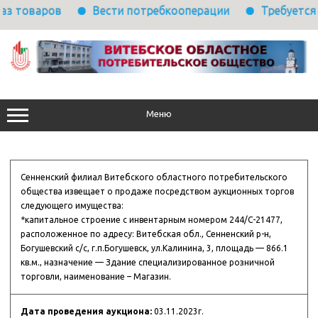
ов
Вести потребкооперации
Требуется выполни
Перейти
к
содержимому
Меню
Сенненский филиал Витебского областного потребительского
общества извещает о продаже посредством аукционных торгов
следующего имущества:
*капитальное строение с инвентарным номером 244/С-21477,
расположенное по адресу: Витебская обл., Сенненский р-н,
Богушевский с/с, г.п.Богушевск, ул.Калинина, 3, площадь — 866.1
кв.м., назначение — Здание специализированное розничной
торговли, наименование – Магазин.
Дата проведения аукциона:
03.11.2023г.