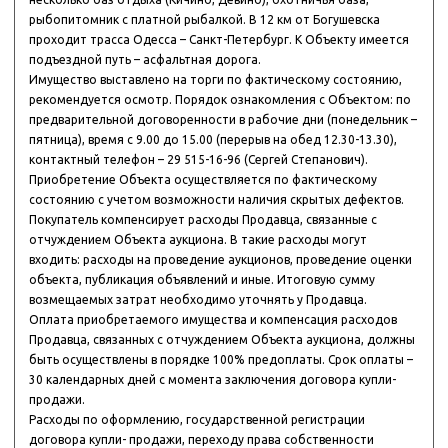
рыбопитомник с платной рыбалкой. В 12 км от Богушевска
проходит трасса Одесса – Санкт-Петербург. К Объекту имеется
подъездной путь – асфальтная дорога.
Имущество выставлено на торги по фактическому состоянию,
рекомендуется осмотр. Порядок ознакомления с Объектом: по
предварительной договоренности в рабочие дни (понедельник –
пятница), время с 9.00 до 15.00 (перерыв на обед 12.30-13.30),
контактный телефон – 29 515-16-96 (Сергей Степанович).
Приобретение Объекта осуществляется по фактическому
состоянию с учетом возможности наличия скрытых дефектов.
Покупатель компенсирует расходы Продавца, связанные с
отчуждением Объекта аукциона. В такие расходы могут
входить: расходы на проведение аукционов, проведение оценки
объекта, публикация объявлений и иные. Итоговую сумму
возмещаемых затрат необходимо уточнять у Продавца.
Оплата приобретаемого имущества и компенсация расходов
Продавца, связанных с отчуждением Объекта аукциона, должны
быть осуществлены в порядке 100% предоплаты. Срок оплаты –
30 календарных дней с момента заключения договора купли-
продажи.
Расходы по оформлению, государственной регистрации
договора купли- продажи, переходу права собственности