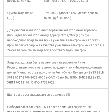
продажи (с НДС)
девяносто тысяч руб. 00 коп.)
Сумма задатка (с
279000,00 (двести семьдесят девять
НДС)
тысяч руб. 00 коп.)
Для участия в электронных торгах на электронной торговой
площадке по электронному адресу https://torgi.gov.by/
необходимо подать заявку на участие в электронных торгах и
пройти регистрацию в качестве участника электронных торгов, а
также перечислить задаток в соответствующий срок.
Задаток должен быть перечислен на расчетный счет
Республиканского унитарного предприятия «Информационный
центр Министерства экономики Республики Беларусь» BY88 BELB
3012 0027 8700 2022 6000 в ОАО «Банк БелВЭБ», БИК BELBBY2X,
УНП 190318109, ОКПО 37533622.
Шаг торгов устанавливается в размере 5%.
Победителем электронных торгов признается участник,
предложивший максимальную цену за лот. В случае признания